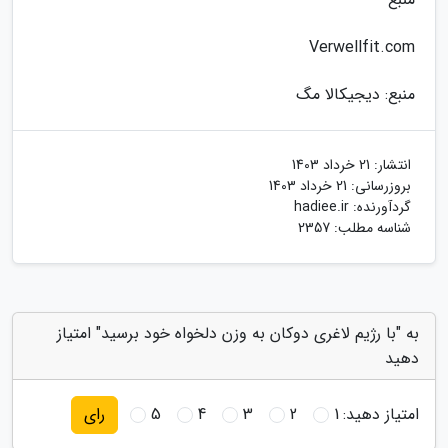
Verwellfit.com
منبع: دیجیکالا مگ
انتشار:
21 خرداد 1403
بروزرسانی:
21 خرداد 1403
گردآورنده:
hadiee.ir
شناسه مطلب: 2357
به "با رژیم لاغری دوکان به وزن دلخواه خود برسید" امتیاز
دهید
امتیاز دهید:
1
2
3
4
5
رای