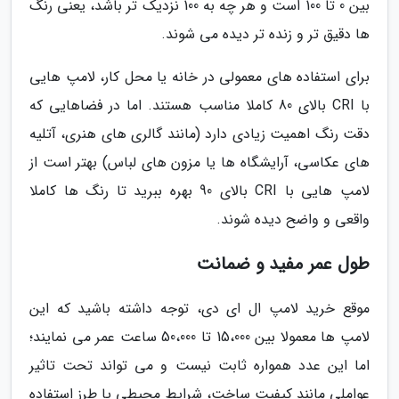
بین 0 تا 100 است و هر چه به 100 نزدیک تر باشد، یعنی رنگ
ها دقیق تر و زنده تر دیده می شوند.
برای استفاده های معمولی در خانه یا محل کار، لامپ هایی
با CRI بالای 80 کاملا مناسب هستند. اما در فضاهایی که
دقت رنگ اهمیت زیادی دارد (مانند گالری های هنری، آتلیه
های عکاسی، آرایشگاه ها یا مزون های لباس) بهتر است از
لامپ هایی با CRI بالای 90 بهره ببرید تا رنگ ها کاملا
واقعی و واضح دیده شوند.
طول عمر مفید و ضمانت
موقع خرید لامپ ال ای دی، توجه داشته باشید که این
لامپ ها معمولا بین 15،000 تا 50،000 ساعت عمر می نمایند؛
اما این عدد همواره ثابت نیست و می تواند تحت تاثیر
عواملی مانند کیفیت ساخت، شرایط محیطی یا طرز استفاده