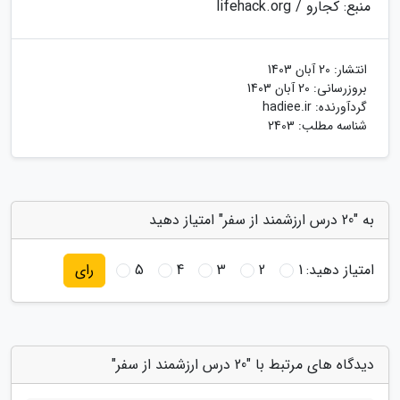
منبع: کجارو / lifehack.org
انتشار:
20 آبان 1403
بروزرسانی:
20 آبان 1403
گردآورنده:
hadiee.ir
شناسه مطلب: 2403
به "20 درس ارزشمند از سفر" امتیاز دهید
امتیاز دهید:
1
2
3
4
5
رای
دیدگاه های مرتبط با "20 درس ارزشمند از سفر"