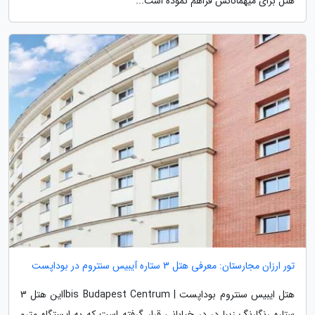
هتل برای میهمانانش فراهم نموده است...
تور ارزان مجارستان: معرفی هتل 3 ستاره آیبیس سنتروم در بوداپست
هتل ایبیس سنتروم بوداپست | Ibis Budapest Centrumاین هتل 3
ستاره رنگارنگ زیبا در در خیابانی قرار گرفته است که به ایستگاه مترو