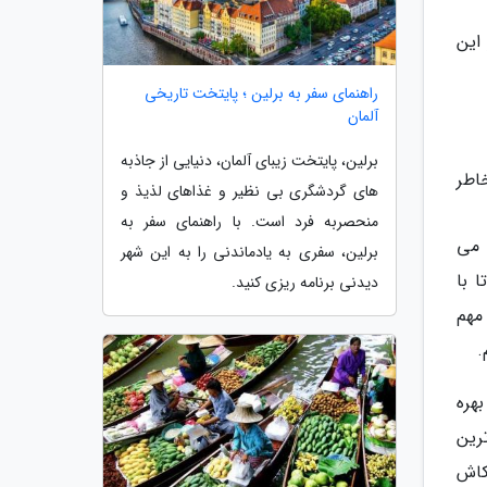
 در این
راهنمای سفر به برلین ؛ پایتخت تاریخی
آلمان
برلین، پایتخت زیبای آلمان، دنیایی از جاذبه
اطر
های گردشگری بی نظیر و غذاهای لذیذ و
منحصربه فرد است. با راهنمای سفر به
دم. دلمان خوش بود بعد از تعطیل شدن نمایشگاه کتاب استانی، به خاطر همه گیر شدن کووید 19، حداقل در سال 1401 می
برلین، سفری به یادماندنی را به این شهر
 با
دیدنی برنامه ریزی کنید.
مهم
.
بهره
رین
کاش