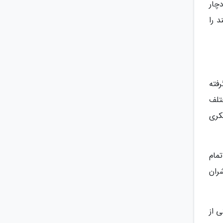
چار
 را
فته
تلف
کری
مام
ران
 از