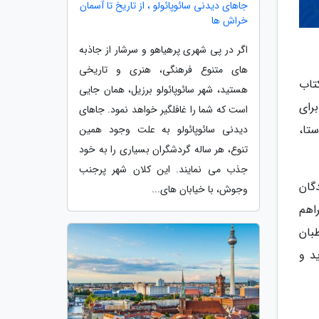
جاهای دیدنی سائوپائولو ، از تاریخ تا آسمان
خراش ها
اگر در پی شهری پرهیاهو و سرشار از جاذبه
های متنوع فرهنگی، هنری و تاریخی
 1401) در نمایشگاه کتاب
هستید، شهر سائوپائولو برزیل، همان جایی
رای
است که شما را غافلگیر خواهد نمود. جاهای
ستا،
دیدنی سائوپائولو به علت وجود همین
تنوع، هر ساله گردشگران بسیاری را به خود
جذب می نمایند. این کلان شهر پرجنب
گان
وجوش، با خیابان های...
اهم
بان
د و