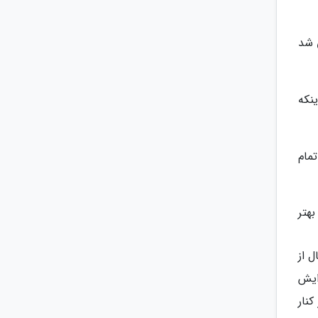
 می شد
نکه
مام
بهتر
 از
ایش
نار