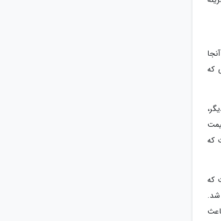
نجا
 که
گر،
یمت
 که
 که
شد.
اعث