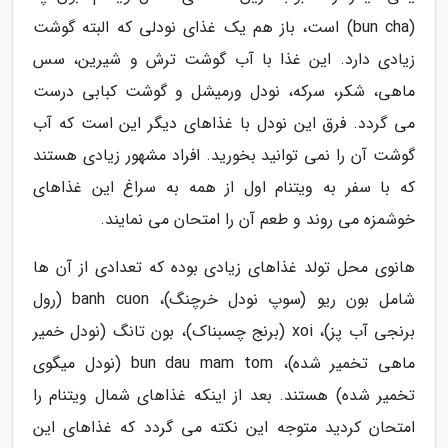
(bun cha) است، باز هم یک غذای نودلی که البته گوشت
زیادی دارد. این غذا با آب گوشت ترش و شیرین، سس
ماهی، شکر، سرکه، نودل ورمیشل و گوشت کبابی درست
می گردد. فرق این نودل با غذاهای دیگر این است که آب
گوشت آن را نمی توانید بخورید. افراد مشهور زیادی هستند
که با سفر به ویتنام اول از همه به سراغ این غذاهای
خوشمزه می روند و طعم آن را امتحان می نمایند.
هانوی محل تولد غذاهای زیادی بوده که تعدادی از آن ها
شامل بون ریو (سوپ نودل خرچنگ)، banh cuon (رول
برنجی آب پز)، xoi (برنج چسبناک)، بون تانگ (نودل خمیر
ماهی تخمیر شده)، bun dau mam tom (نودل میگوی
تخمیر شده) هستند. بعد از اینکه غذاهای شمال ویتنام را
امتحان کردید متوجه این نکته می گردد که غذاهای این