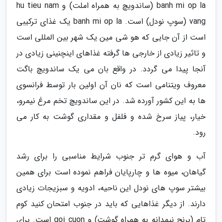
banh mi op la (ساندویچ به همراه املت) و hu tieu nam
vang (سوپ نودل) است. banh mi op la یک غذای ترکیبی
است از آن جایی که هو شی مین یک شهر بین المللی است
و تاثیر زیادی از خارجی ها گرفته غذاهای اینچنینی زیادی در
آنجا پیدا می گردد. در واقع بان می یک ساندویچ باگت
معروف ویتنامی است که نان آن اولین بار توسط فرانسوی
ها به این کشور آورده شد. در این ساندویچ تخم مرغ نیمرو،
خیار، پیاز سرخ شده و فلفل و مقداری گوشت به کار می
رود.
آب و هوای گرم تر جنوب شرایط مناسبی را برای رشد
گیاهان، میوه ها و چارپایان فراهم نموده است برای همین
بیشتر سوپ های نودل این ناحیه، ادویه و سبزیجات زیادی
دارند. از دیگر غذاهایی که باید در جنوب امتحان کنید کوم
تام (برنج نیمدانه به همراه گوشت) و goi cuon است. برای