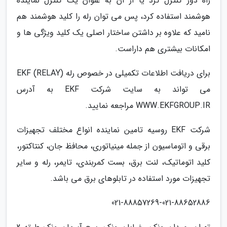
راه دور کنترل کرد یا از آن به عنوان یک کنترل نماینده
هوشمند استفاده کرد، پس می توان رله را کلید هوشمند هم
نامید که علاوه بر داشتن ساختار اصلی یک کلید ویژگی ها و
امکانات بیشتری هم داراست.
برای دریافت اطلاعات تکمیلی در خصوص رله (RELAY) EKF
می تواند به سایت شرکت EKF به آدرس
WWW.EKFGROUP.IR مراجعه نمایید.
شرکت EKF روسیه تامین نماینده انواع مختلف تجهیزات
برقی و اتوماسیون از جمله مینیاتوری، محافظ جان، کنتاکتور،
کلید اتوماتیک، لنت برق، بست کمربندی، تایمر، رله و سایر
تجهیزات مورد استفاده در تابلوهای برق می باشد.
021-88857269-021-88652886