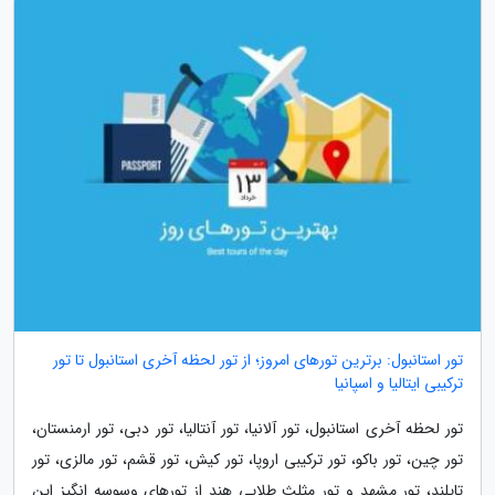
تور استانبول: برترین تورهای امروز؛ از تور لحظه آخری استانبول تا تور
ترکیبی ایتالیا و اسپانیا
تور لحظه آخری استانبول، تور آلانیا، تور آنتالیا، تور دبی، تور ارمنستان،
تور چین، تور باکو، تور ترکیبی اروپا، تور کیش، تور قشم، تور مالزی، تور
تایلند، تور مشهد و تور مثلث طلایی هند از تورهای وسوسه انگیز این