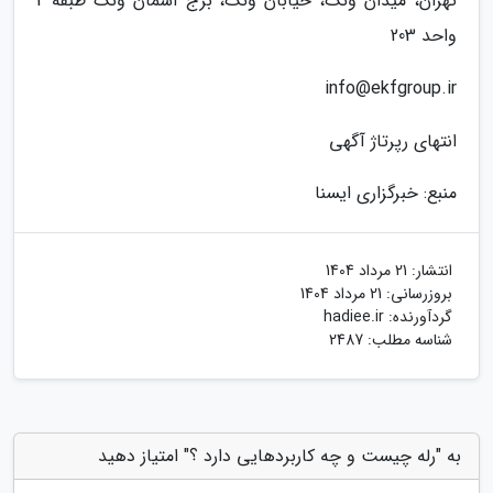
تهران، میدان ونک، خیابان ونک، برج آسمان ونک طبقه 2
واحد 203
info@ekfgroup.ir
انتهای رپرتاژ آگهی
منبع: خبرگزاری ایسنا
انتشار:
21 مرداد 1404
بروزرسانی:
21 مرداد 1404
گردآورنده:
hadiee.ir
شناسه مطلب: 2487
به "رله چیست و چه کاربردهایی دارد ؟" امتیاز دهید