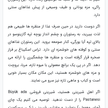
راکی، مزه یونانی و طیف وسیعی از پیش غذاهای سنتی
دارد.
اگر دوست دارید در حین صرف غذا از منظره ها طبیعی هم
لذت ببیرید، به رستوران و چشم انداز یوچه تپه گازینوسو در
بالای تپه آیا یورگی، کنار صومعه بروید. این رستوران غذاهای
سنتی و کوفته های خوشمزه ای دارد. تراس اسکیباغ بر فراز
صخره قرار گرفته است و منظره ها چشمگیری را ارائه می
دهد. اگر در پی یک برانچ معمولی با میوه تازه، مربا، بروچت
و مزه های خوشمزه هستید، این مکان مکان بسیار خوبی
است و کباب و ماهی تازه نیز سرو می نمایند.
اگر اهل شیرینی هستید، شیرینی فروشی Büyük ada
Pastanesi را از دست ندهید. توصیه می کنیم یک چای
(چای معمولی) بنوشید و مقداری شیرینی ترکی، بیسکویت