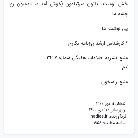
خَش اومیت، پاتون سرتِیلمون (خوش آمدید، قدمتون رو
چشم ما.
پی نوشت ها:
* کارشناس ارشد روزنامه نگاری
منبع: نشریه اطلاعات هفتگی شماره 3427
/ج
منبع: راسخون
انتشار:
11 دی 1400
بروزرسانی:
11 دی 1400
گردآورنده:
hadiee.ir
شناسه مطلب: 1959