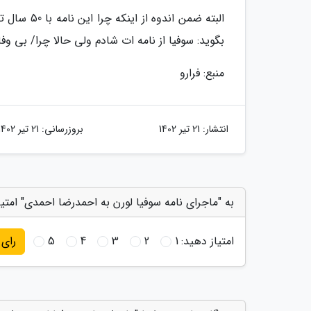
البته ضمن 
بگوید: سوفیا از نامه ات شادم ولی حالا چرا/ بی وف
منبع: فرارو
انتشار:
21 تیر 1402
بروزرسانی:
21 تیر 1402
به "ماجرای نامه سوفیا لورن به احمدرضا احمدی" امتیا
امتیاز دهید:
1
2
3
4
5
رای