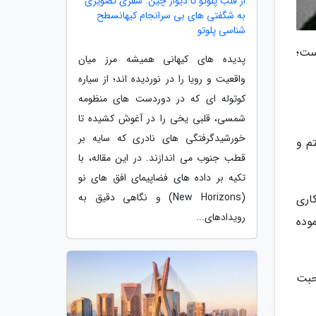
از قلب پلوتو تا دیوار چین: سفری تصویری
به شگفتی های بی سرانجام کیهانسطح
شناسی پلوتو
ست؛
پدیده های کیهانی همیشه مرز میان
واقعیت و رویا را در نوردیده اند؛ از سیاره
کوتوله ای که در دوردست های منظومه
شمسی، قلبی یخی را در آغوش کشیده تا
خورشیدگرفتگی های نادری که سایه بر
م و
قطب جنوب می اندازند. در این مقاله، با
تکیه بر داده های فضاپیمای افق های نو
(New Horizons) و نگاهی دقیق به
اری
رویدادهای...
وده
حبت