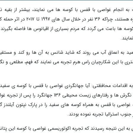
ت به انجام غواصی با قفس با کوسه ها می نمایند، بیشتر از بقیه نگ
محافظت از آن ها هستند. یافته ها کمی غیرمنتظره هستند، چراکه 36 نفر در خلال سال های 997
وسه ها باعث می گردد که مردم بسیاری از اقیانوس ها فاصله بگیرند و
ایند.
مید به اعماق آب می روند که شاید شانس به آن ها رو کند و مستقیم
ی با این شکارچیان راس هرم تجربه می نمایند که فهم، مطلعی و نگر
ه اقدامات محافظتی: آیا جهانگردی غواصی با قفس با کوسه ی سفید
تواند بر رفتارهای حفاظتی تاثیر بگذارد؟ انجام شد، نگرش ها و رفتارهای زیست محیطی 136 جهانگرد را پس 
که غواصی با قفس به همراه کوسه های سفید را در پارک نپتون آیلندز گ
س به این نتیجه رسیدند که تجربه اکوتوریسمی غواصی با کوسه این پتان