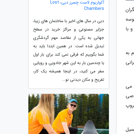
آکواریوم لاست چمبرز دبی، Lost
Chambers
ران
1 تا 2017 در اثر حمله کوسه
دبی در سال های اخیر با ساختمان های زیبا،
 با
جزایر مصنوعی و مراکز خرید در سطح
جهانی به یکی از مقاصد مهم گردشگری
تبدیل شده است. در همین ابتدا باید به
 به
شما بگوییم که فرقی نمی کند برای بار اول
انی
یا چندمین بار به این شهر جادویی و رویایی
سفر می کنید، در اینجا همیشه یک کار،
تفریح و مکان دیدنی نو...
 می
از تجربه غواصی
روپ
سیل