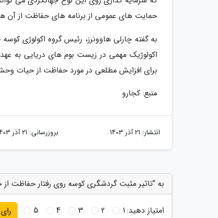
که سرمایه گذاری روی این نوع جهانگردی می تواند
حمایت های عمومی از برنامه های حفاظت از آن ها 
به گفته چارلی هاوونرز، رئیس گروه اکولوژی کوسه 
اکولوژیک مهمی در زیست بوم های دریایی به عهده
برای افزایش مطلعی در مورد حفاظت از حیات وح
منبع: کجارو
انتشار:
21 آذر 1403
بروزرسانی:
21 آذر 1403
به "تاثیر مثبت گردشگری کوسه روی رفتار حفاظت از 
امتیاز دهید:
1
2
3
4
5
رای